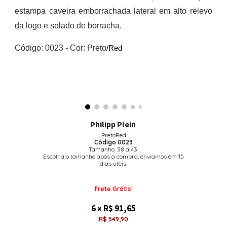
estampa caveira emb
o
rrachada lateral em alto relevo
da logo e solado de borracha.
Código: 00
23
-
Cor: Preto
/Red
Philipp Plein
PretoRed
Código 0023
Tamanho: 38 a 43.
Escolha o tamanho após a compra, enviamos em 15
dias úteis.
Frete Grátis!
6 x R$ 91,65
R$ 549,90