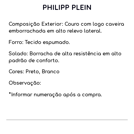
PHILIPP PLEIN
Composição Exterior: Couro
com
logo caveira
emb
o
rrachada em alto relevo lateral.
Forro: Tecido espumado.
Solado: Borracha de alta resistência em
a
lto
padrão de conforto.
Cores: Preto, Branco
Observação:
*
Inform
ar
numeração após a compra.